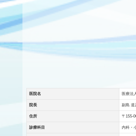
医院名
医療法
院長
副島 道
住所
〒155
診療科目
内科・