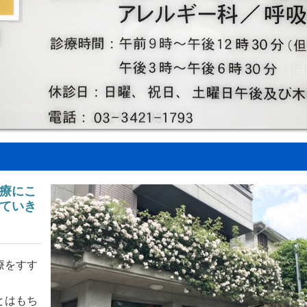
療にこ
ていき
療をすす
とはもち