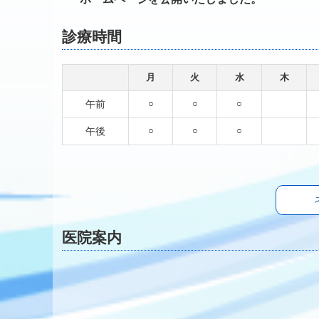
診療時間
月
火
水
木
午前
○
○
○
午後
○
○
○
医院案内