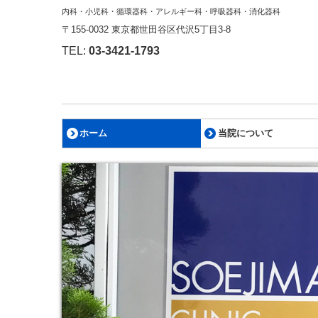
内科・小児科・循環器科・アレルギー科・呼吸器科・消化器科
〒155-0032 東京都世田谷区代沢5丁目3-8
TEL:
03-3421-1793
ホーム
当院について
施設・設備
かかりつけ医として
保険診療における各種加
自費診療代金