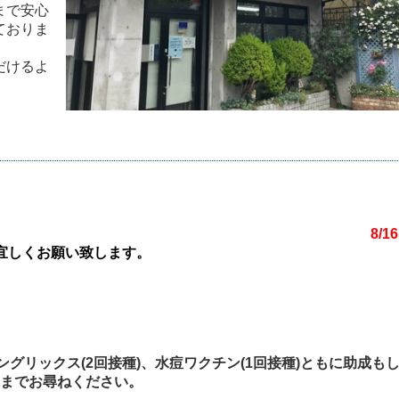
まで安心
ておりま
だけるよ
。
16(日)
宜しくお願い致します。
グリックス(2回接種)、水痘ワクチン(1回接種)ともに助成も
までお尋ねください。