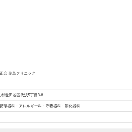
正会 副島クリニック
 東京都世田谷区代沢5丁目3-8
循環器科・アレルギー科・呼吸器科・消化器科