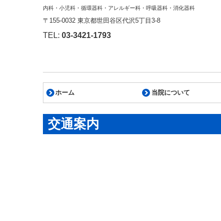
内科・小児科・循環器科・アレルギー科・呼吸器科・消化器科
〒155-0032 東京都世田谷区代沢5丁目3-8
TEL:
03-3421-1793
ホーム
当院について
施設・設備
かかりつけ医として
保険診療における各種加
自費診療代金
交通案内