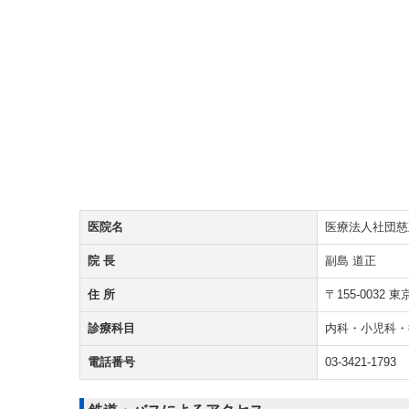
医院名
医療法人社団慈
院 長
副島 道正
住 所
〒155-0032
診療科目
内科・小児科・
電話番号
03-3421-1793