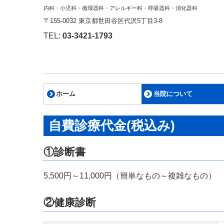
内科・小児科・循環器科・アレルギー科・呼吸器科・消化器科
〒155-0032 東京都世田谷区代沢5丁目3-8
TEL:
03-3421-1793
ホーム
当院について
施設・設備
かかりつけ医として
保険診療における各種加
自費診療代金
自費診療代金(税込み)
①診断書
5,500円～11,000円（簡単なもの～複雑なもの）
②健康診断